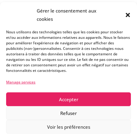
Commentaires récents
Gérer le consentement aux
No comments to show.
cookies
Nous utilisons des technologies telles que les cookies pour stocker
et/ou accéder aux informations relatives aux appareils. Nous le faisons
pour améliorer l’expérience de navigation et pour afficher des
publicités (non-)personnalisées. Consentir à ces technologies nous
autorisera à traiter des données telles que le comportement de
navigation ou les ID uniques sur ce site. Le fait de ne pas consentir ou
de retirer son consentement peut avoir un effet négatif sur certaines
fonctonnalités et caractéristiques.
Manage services
Accepter
Refuser
ESHOP BOOSTER WEEK BY
Voir les préférences
EMILIEPHOTOGRAPHIELEMONDE
2026
DESIGN &
•
CRÉATION
IT’S ARTY STUDIO
•
MENTIONS LÉGALES